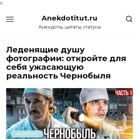
=
Перейти
Anekdotitut.ru
к
содержанию
Анекдоты, цитаты, статусы
Леденящие душу
фотографии: откройте для
себя ужасающую
реальность Чернобыля
ИНТЕРЕСНО