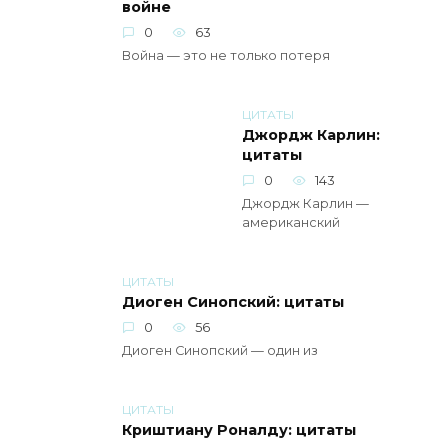
войне
0
63
Война — это не только потеря
ЦИТАТЫ
Джордж Карлин:
цитаты
0
143
Джордж Карлин —
американский
ЦИТАТЫ
Диоген Синопский: цитаты
0
56
Диоген Синопский — один из
ЦИТАТЫ
Криштиану Роналду: цитаты