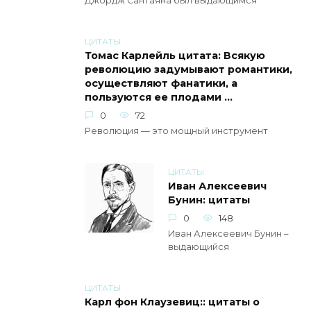
Джордж Сантаяна был выдающимся
ЦИТАТЫ
Томас Карлейль цитата: Всякую
революцию задумывают романтики,
осуществляют фанатики, а
пользуются ее плодами …
0
72
Революция — это мощный инструмент
ЦИТАТЫ
Иван Алексеевич
Бунин: цитаты
0
148
Иван Алексеевич Бунин –
выдающийся
ЦИТАТЫ
Карл фон Клаузевиц:: цитаты о