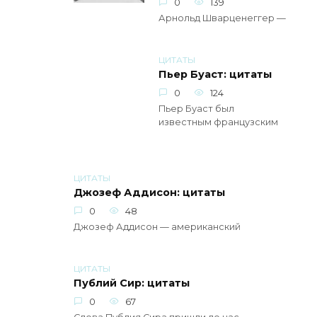
0
139
Арнольд Шварценеггер —
ЦИТАТЫ
Пьер Буаст: цитаты
0
124
Пьер Буаст был
известным французским
ЦИТАТЫ
Джозеф Аддисон: цитаты
0
48
Джозеф Аддисон — американский
ЦИТАТЫ
Публий Сир: цитаты
0
67