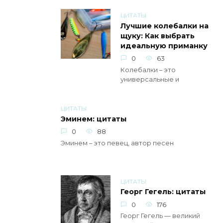
ЦИТАТЫ
Лучшие колебалки на
щуку: Как выбрать
идеальную приманку
0
63
Колебалки – это
универсальные и
ЦИТАТЫ
Эминем: цитаты
0
88
Эминем – это певец, автор песен
ЦИТАТЫ
Георг Гегель: цитаты
0
176
Георг Гегель — великий