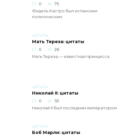
0
75
Фидель Кастро был испанским
политическим
ЦИТАТЫ
Мать Тереза: цитаты
0
26
Мать Тереза — известная принцесса
ЦИТАТЫ
Николай II: цитаты
0
55
Николай II был последним императором
ЦИТАТЫ
Боб Марли: цитаты