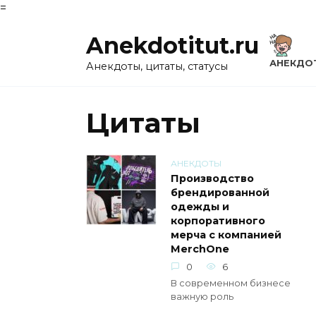
=
Перейти
Anekdotitut.ru
к
содержанию
АНЕКДО
Анекдоты, цитаты, статусы
Цитаты
АНЕКДОТЫ
Производство
брендированной
одежды и
корпоративного
мерча с компанией
MerchOne
0
6
В современном бизнесе
важную роль