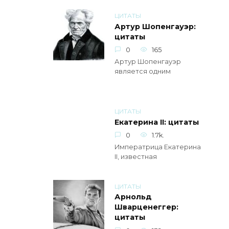
ЦИТАТЫ
Артур Шопенгауэр:
цитаты
0
165
Артур Шопенгауэр
является одним
ЦИТАТЫ
Екатерина II: цитаты
0
1.7k.
Императрица Екатерина
II, известная
ЦИТАТЫ
Арнольд
Шварценеггер:
цитаты