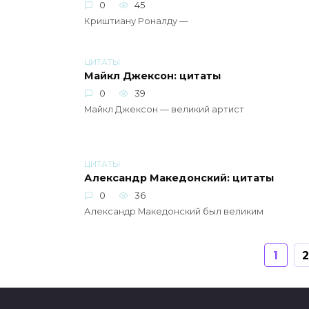
0
45
Криштиану Роналду —
ЦИТАТЫ
Майкл Джексон: цитаты
0
39
Майкл Джексон — великий артист
ЦИТАТЫ
Александр Македонский: цитаты
0
36
Александр Македонский был великим
Навигация
1
по
записям