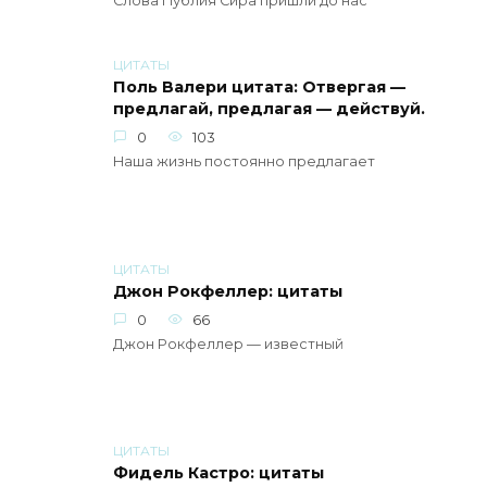
Слова Публия Сира пришли до нас
ЦИТАТЫ
Поль Валери цитата: Отвергая —
предлагай, предлагая — действуй.
0
103
Наша жизнь постоянно предлагает
ЦИТАТЫ
Джон Рокфеллер: цитаты
0
66
Джон Рокфеллер — известный
ЦИТАТЫ
Фидель Кастро: цитаты