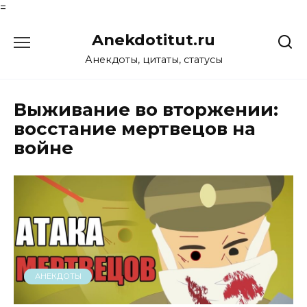
=
Перейти
Anekdotitut.ru
к
содержанию
Анекдоты, цитаты, статусы
Выживание во вторжении:
восстание мертвецов на
войне
АНЕКДОТЫ