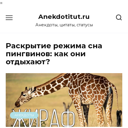
=
Перейти
Anekdotitut.ru
к
содержанию
Анекдоты, цитаты, статусы
Раскрытие режима сна
пингвинов: как они
отдыхают?
АНЕКДОТЫ