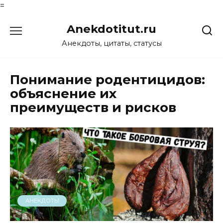
=
Перейти
Anekdotitut.ru
к
содержанию
Анекдоты, цитаты, статусы
Понимание родентицидов:
объяснение их
преимуществ и рисков
АНЕКДОТЫ