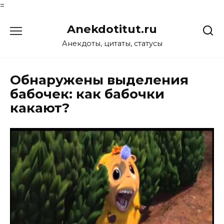
=
Перейти
Anekdotitut.ru
к
содержанию
Анекдоты, цитаты, статусы
Обнаружены выделения
бабочек: как бабочки
какают?