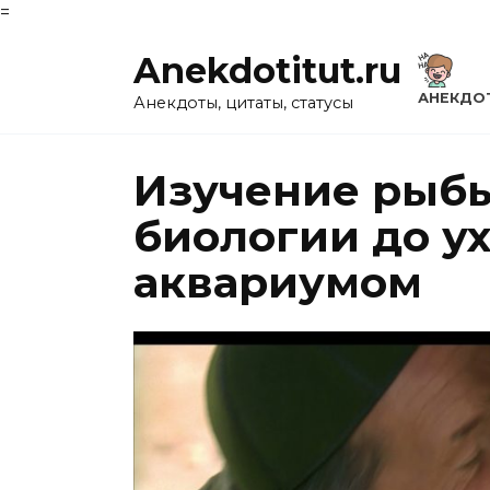
=
Перейти
Anekdotitut.ru
к
содержанию
АНЕКДО
Анекдоты, цитаты, статусы
Изучение рыбы
биологии до ух
аквариумом