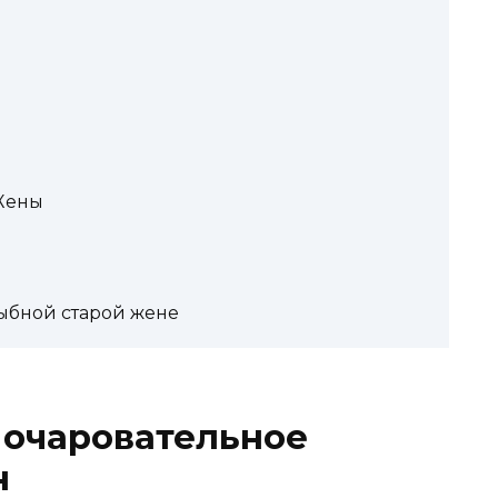
Жены
ыбной старой жене
 очаровательное
н