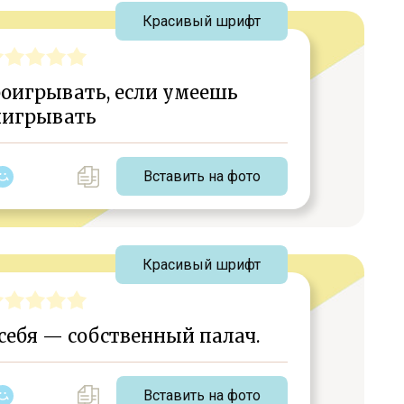
Красивый шрифт
роигрывать, если умеешь
игрывать
Вставить на фото
Красивый шрифт
себя — собственный палач.
Вставить на фото