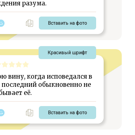
дения разума.
Вставить на фото
Красивый шрифт
ю вину, когда исповедался в
т последний обыкновенно не
бывает её.
Вставить на фото