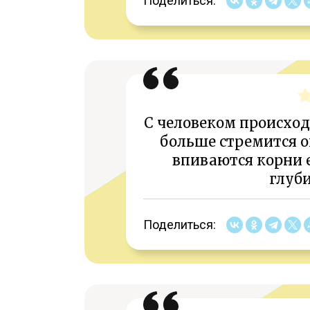
Поделиться:
С человеком происходи
больше стремится он
впиваются корни е
глуби
Поделиться: