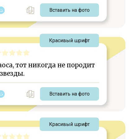
Вставить на фото
Красивый шрифт
хаоса, тот никогда не породит
звезды.
Вставить на фото
Красивый шрифт