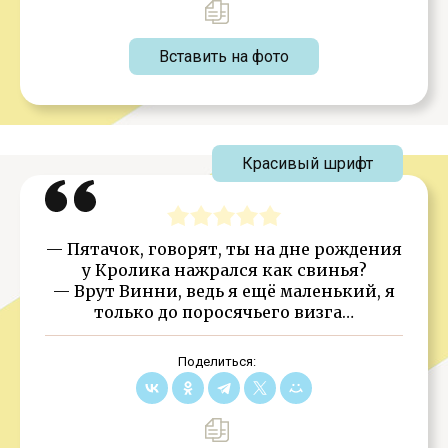
Вставить на фото
Красивый шрифт
— Пятачок, говорят, ты на дне рождения
у Кролика нажрался как свинья?
— Врут Винни, ведь я ещё маленький, я
только до поросячьего визга…
Поделиться: