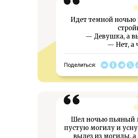
Идет темной ночью 
строй
— Девушка, а в
— Нет, а 
Поделиться:
Шел ночью пьяный 
пустую могилу и уснул
вылез из могилы, а