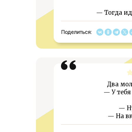
— Тогда ид
Поделиться:
Два мо
— У теб
— Ну
— На вк