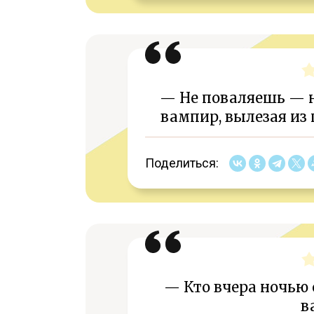
— Не поваляешь — н
вампир, вылезая из
Поделиться:
— Кто вчера ночью
в