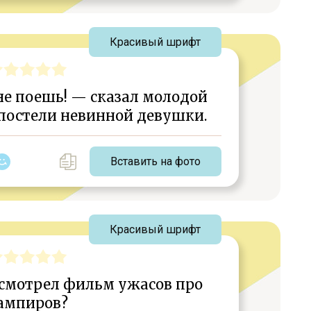
Красивый шрифт
е поешь! — сказал молодой
 постели невинной девушки.
Вставить на фото
Красивый шрифт
 смотрел фильм ужасов про
ампиров?