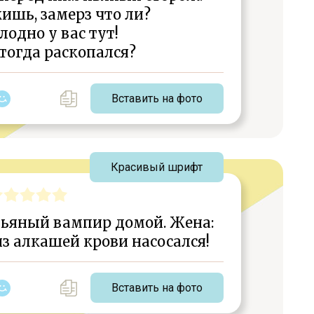
ишь, замерз что ли?
лодно у вас тут!
тогда раскопался?
Вставить на фото
Красивый шрифт
пьяный вампир домой. Жена:
из алкашей крови насосался!
Вставить на фото