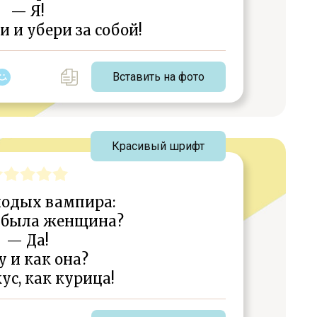
— Я!
и и убери за собой!
Вставить на фото
Красивый шрифт
лодых вампира:
я была женщина?
— Да!
 и как она?
ус, как курица!