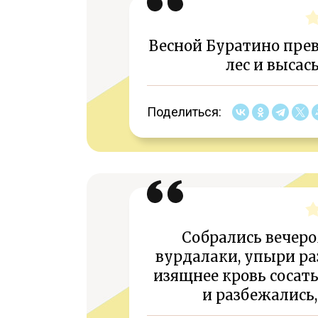
Весной Буратино прев
лес и высас
Поделиться:
Собрались вечер
вурдалаки, упыри раз
изящнее кровь сосать
и разбежались,