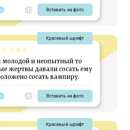
Вставить на фото
Красивый шрифт
л молодой и неопытный то
ые жертвы давали сосать ему
 положено сосать вампиру.
Вставить на фото
Красивый шрифт