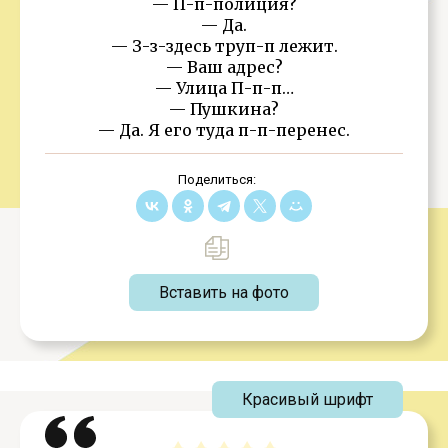
— П-п-полиция?
— Да.
— З-з-здесь труп-п лежит.
— Ваш адрес?
— Улица П-п-п…
— Пушкина?
— Да. Я его туда п-п-перенес.
Поделиться:
Вставить на фото
Красивый шрифт